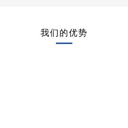
我们的优势
实力认证
规范管理
本厂技术力量雄厚，生产工艺
坚决贯彻实施国家标准、行业
先进，测试手段齐全，产品质
标准和地方标准，严格贯彻执
量稳定可靠，生产的数字式互
行推荐性标准，建立并实施企
实力认证
规范管理
感器校验仪及其配套电流互感
业标准体系，完善ISO9001标
器、电压互感器检验检测设备
准体系认证工作，促进企业管